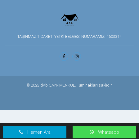
TAŞINMAZ TİCARETİ YETKİ BELGESİ NUMARAMIZ: 1603314
© 2023 dAb GAYRİMENKUL. Tüm hakları saklıdır.
Hemen Ara
Whatsapp