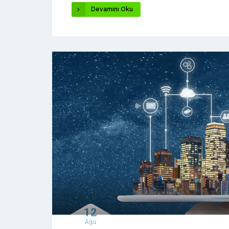
Devamını Oku
12
Ağu