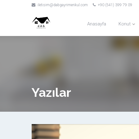
iletisim@dabgayrimenkul.com
+90 (541) 399 79 09
Anasayfa
Konut
Yazılar