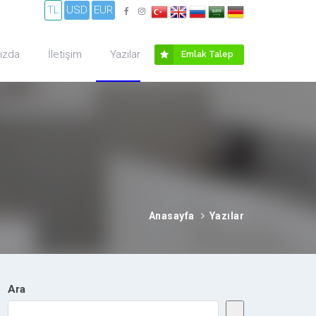
TL
USD
EUR
ızda
İletişim
Yazılar
Emlak Talep
Anasayfa
Yazılar
Ara