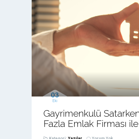
03
Eki
Gayrimenkulü Satarken
Fazla Emlak Firması i
Kategori:
Yazılar
Yorum Yok