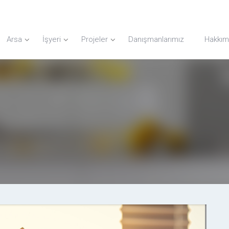
Arsa
İşyeri
Projeler
Danışmanlarımız
Hakkım