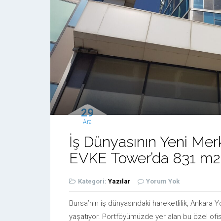
29
Ara
İş Dünyasının Yeni Mer
EVKE Tower’da 831 m2 Ki
Kategori:
Yazılar
Yorum Yok
Bursa’nın iş dünyasındaki hareketlilik, Ankara 
yaşatıyor. Portföyümüzde yer alan bu özel ofis,