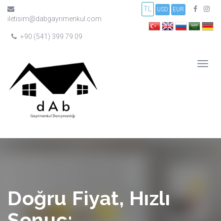
TL
USD
EUR
iletisim@dabgayrimenkul.com
+90 (541) 399 79 09
Doğru Fiyat, Hızlı
Sonuç: