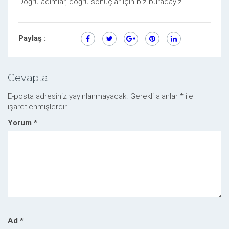
Doğru adımlar, doğru sonuçlar için biz buradayız.
Paylaş :
Cevapla
E-posta adresiniz yayınlanmayacak.
Gerekli alanlar
*
ile
işaretlenmişlerdir
Yorum
*
Ad
*