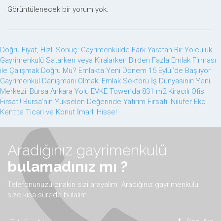
Görüntülenecek bir yorum yok.
Doğru Fiyat, Hızlı Sonuç: Gayrimenkulde Fark Yaratan Bir Yolculuk
Gayrimenkulü Satarken veya Kiralarken Birden Fazla Emlak Firması
ile Çalışmak Doğru Mu?
Emlakta Yeni Dönem 15 Eylül’de Başlıyor
Gayrimenkul Danışmanı Olmak: Emlak Sektörü
İş Dünyasının Yeni
Merkezi: Bursa Ankara Yolu EVKE Tower’da 831 m2 Kiracılı Ofis
Fırsatı!
Bursa’nın Yükselen Değerinde Yatırım Fırsatı: Nilüfer Eko
Kent’te Ticari ve Konut İmarlı Hisse!
Aradığınız gayrimenkulü
bulamadınız mı ?
Telefonunuzu bırakın sizi arayalım. Aradığınız gayrimenkulü
size kısa sürede bulalım.