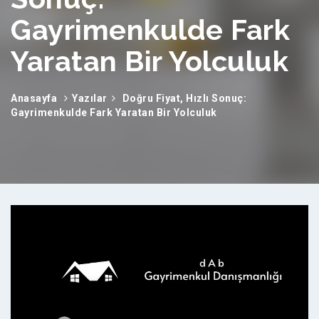
Gayrimenkulde Fark
Yaratan Bir Yolculuk
Anasayfa
Yazılar
Doğru Fiyat, Hızlı Sonuç:
Gayrimenkulde Fark Yaratan Bir Yolculuk