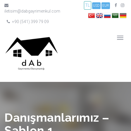
TL
USD
EUR
iletisim@dabgayrimenkul.com
+90 (541) 399 79 09
Danışmanlarımız –
Şablon 1